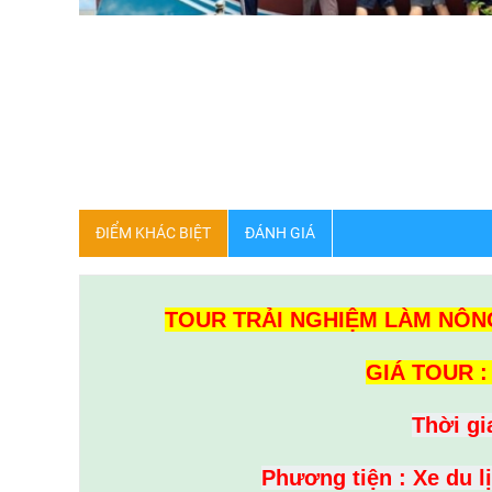
ĐIỂM KHÁC BIỆT
ĐÁNH GIÁ
TOUR TRẢI NGHIỆM LÀM NÔNG
GIÁ TOUR :
Thời gi
Phương tiện : Xe du l