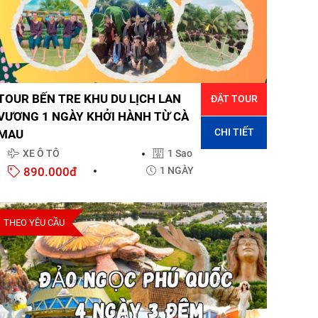
TOUR BẾN TRE KHU DU LỊCH LAN
ĐẶT TOUR
VƯƠNG 1 NGÀY KHỞI HÀNH TỪ CÀ
CHI TIẾT
MAU
XE Ô TÔ
1 Sao
890.000đ
1 NGÀY
THEO YÊU CẦU