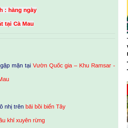
h : hàng ngày
t tại Cà Mau
 ngập mặn tại
Vườn Quốc gia – Khu Ramsar -
 Mau
ô nhị trên
bãi bồi biển Tây
ầu khỉ xuyên rừng