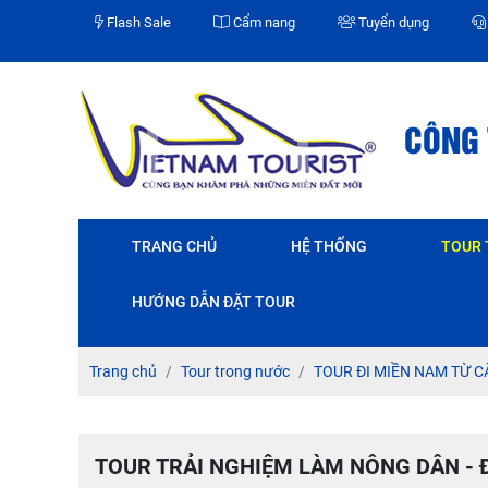
Flash Sale
Cẩm nang
Tuyển dụng
CÔNG 
TRANG CHỦ
HỆ THỐNG
TOUR
TOUR ĐI MIỀN BẮC TỪ CÀ MAU
TOUR ĐI MIỀN TRUNG TỪ CÀ MAU
TOUR ĐI MIỀN NAM TỪ CÀ MAU
TOUR THAM QUAN TẠI CÀ MAU
HƯỚNG DẪN ĐẶT TOUR
Trang chủ
Tour trong nước
TOUR ĐI MIỀN NAM TỪ C
TOUR TRẢI NGHIỆM LÀM NÔNG DÂN - Đ