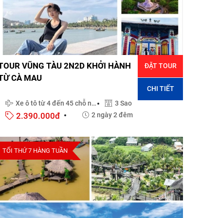
TOUR VŨNG TÀU 2N2D KHỞI HÀNH
ĐẶT TOUR
TỪ CÀ MAU
CHI TIẾT
Xe ô tô từ 4 đến 45 chỗ ngồi
3 Sao
2.390.000đ
2 ngày 2 đêm
TỐI THỨ 7 HÀNG TUẦN