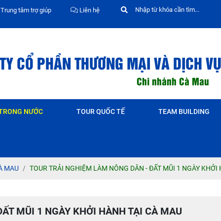
Trung tâm trợ giúp
Liên hệ
TY CỔ PHẦN THƯƠNG MẠI VÀ DỊCH VỤ
Chi nhánh Cà Mau
 TRONG NƯỚC
TOUR QUỐC TẾ
TEAM BUILDING
À MAU
TOUR TRẢI NGHIỆM LÀM NÔNG DÂN - ĐẤT MŨI 1 NGÀY KHỞI
ẤT MŨI 1 NGÀY KHỞI HÀNH TẠI CÀ MAU