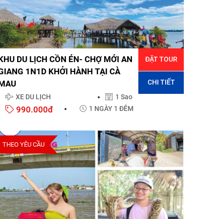
KHU DU LỊCH CỒN ÉN- CHỢ MỚI AN
ĐẶT TOUR
GIANG 1N1D KHỞI HÀNH TẠI CÀ
CHI TIẾT
MAU
XE DU LỊCH
1 Sao
990.000đ
1 NGÀY 1 ĐÊM
THEO YÊU CẦU