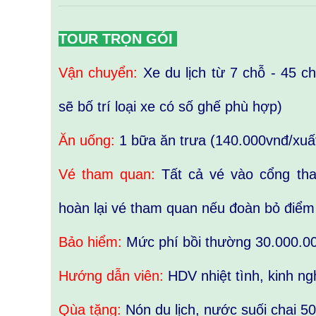
TOUR TRỌN GÓI
Vận chuyển:
Xe du lịch từ 7 chỗ - 45 c
sẽ bố trí loại xe có số ghế phù hợp)
Ăn uống:
1 bữa ăn trưa (140.000vnđ/xuất
Vé tham quan:
Tất cả vé vào cổng 
hoàn lại vé tham quan nếu đoàn bỏ điểm
Bảo hiểm:
Mức phí bồi thường 30.000.0
Hướng dẫn viên:
HDV nhiệt tình, kinh n
Qùa tặng:
Nón du lịch, nước suối chai 5