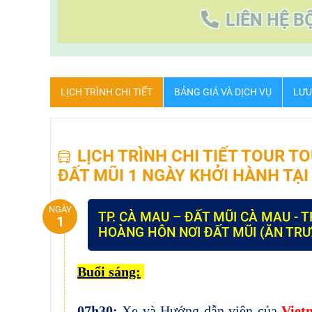
LIÊN HỆ B
LỊCH TRÌNH CHI TIẾT
BẢNG GIÁ VÀ DỊCH VỤ
LƯU
LỊCH TRÌNH CHI TIẾT TOUR T
ĐẤT MŨI 1 NGÀY KHỞI HÀNH TẠ
NGÀY
TP. CÀ MAU – ĐẤT MŨI CÀ MAU -
1
HOÀNG HÔN NƠI ĐẤT MŨI (ĂN TRƯ
Buổi sáng:
0
7
h
3
0:
Xe và Hướng dẫn viên của
Viet