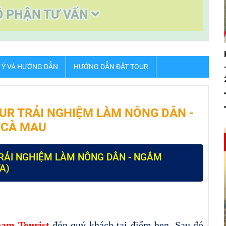
Ộ PHẬN TƯ VẤN
 Ý VÀ HƯỚNG DẪN
HƯỚNG DẪN ĐẶT TOUR
OUR TRẢI NGHIỆM LÀM NÔNG DÂN -
I CÀ MAU
 TRẢI NGHIỆM LÀM NÔNG DÂN - NGẮM
A)
nam Tourist
đón quý khách tại điểm hẹn. Sau đó