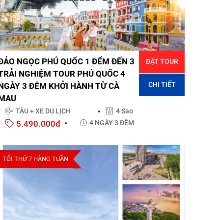
ĐẢO NGỌC PHÚ QUỐC 1 ĐỂM ĐẾN 3
ĐẶT TOUR
TRẢI NGHIỆM TOUR PHÚ QUỐC 4
CHI TIẾT
NGÀY 3 ĐÊM KHỞI HÀNH TỪ CÀ
MAU
TÀU + XE DU LỊCH
4 Sao
5.490.000đ
4 NGÀY 3 ĐÊM
TỐI THỨ 7 HÀNG TUẦN