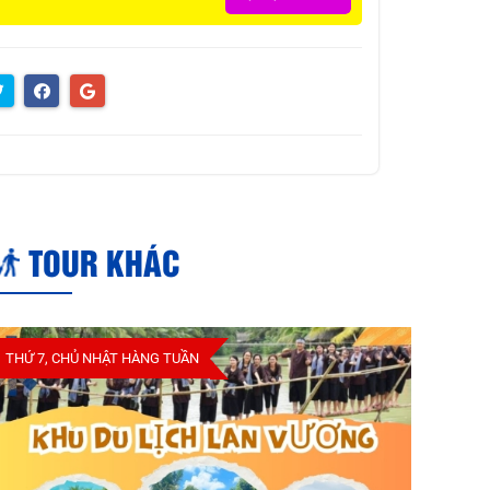
TOUR KHÁC
THỨ 7, CHỦ NHẬT HÀNG TUẦN