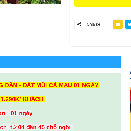
Chia sẻ
 DÂN - ĐẤT MŨI CÀ MAU 01 NGÀY
 1.290K/ KHÁCH
an : 01 ngày
ịch từ 04 đến 45 chỗ ngồi