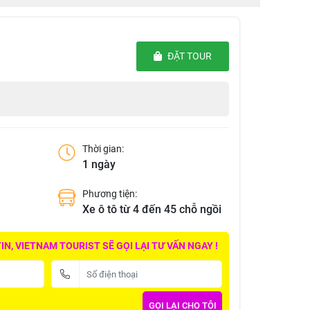
ĐẶT TOUR
Thời gian:
1 ngày
Phương tiện:
Xe ô tô từ 4 đến 45 chỗ ngồi
N, VIETNAM TOURIST SẼ GỌI LẠI TƯ VẤN NGAY !