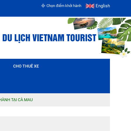
English
Chọn điểm khởi hành
 DU LỊCH VIETNAM TOURIST
CHO THUÊ XE
 HÀNH TẠI CÀ MAU