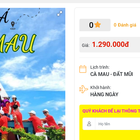
0
0 Đánh giá
1.290.000đ
Giá:
Lịch trình:
CÀ MAU - ĐẤT MŨI
Khởi hành:
HÀNG NGÀY
QUÝ KHÁCH ĐỂ LẠI THÔNG TI