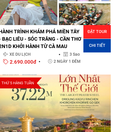
HÀNH TRÌNH KHÁM PHÁ MIỀN TÂY
ĐẶT TOUR
- BẠC LIÊU - SÓC TRĂNG - CẦN THƠ
CHI TIẾT
2N1D KHỞI HÀNH TỪ CÀ MAU
XE DU LỊCH
3 Sao
2.690.000đ
2 NGÀY 1 ĐÊM
THỨ 5 HÀNG TUẦN