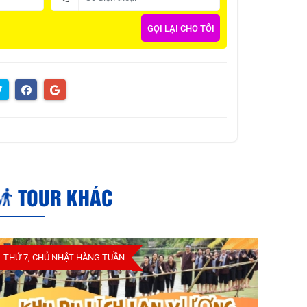
TOUR KHÁC
THỨ 7, CHỦ NHẬT HÀNG TUẦN