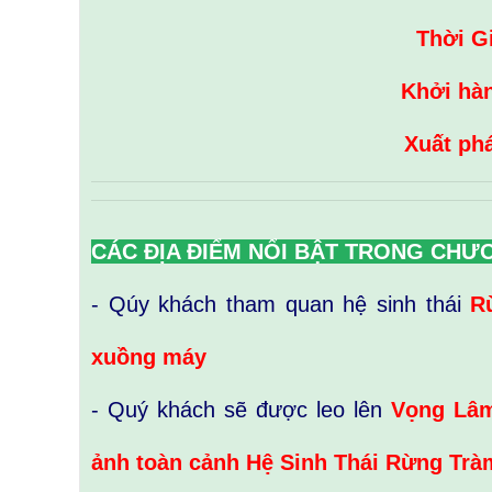
Thời G
Khởi hà
Xuất phá
CÁC ĐỊA ĐIỂM NỔI BẬT TRONG CHƯ
- Qúy khách tham quan hệ sinh thái
Rừ
xuồng máy
- Quý khách sẽ được leo lên
Vọng Lâm
ảnh toàn cảnh Hệ Sinh Thái Rừng Trà