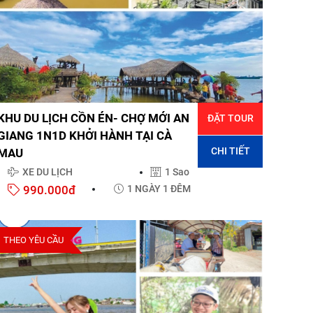
KHU DU LỊCH CỒN ÉN- CHỢ MỚI AN
ĐẶT TOUR
GIANG 1N1D KHỞI HÀNH TẠI CÀ
CHI TIẾT
MAU
XE DU LỊCH
1 Sao
990.000đ
1 NGÀY 1 ĐÊM
THEO YÊU CẦU