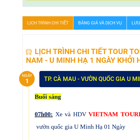
LỊCH TRÌNH CHI TIẾT
BẢNG GIÁ VÀ DỊCH VỤ
LƯU
LỊCH TRÌNH CHI TIẾT TOUR 
NAM - U MINH HẠ 1 NGÀY KHỞI
NGÀY
TP. CÀ MAU - VƯỜN QUỐC GIA U MIN
1
Buổi sáng
:
07h00:
Xe và HDV
VIETNAM TOUR
vườn quốc gia U Minh Hạ 01 Ngày