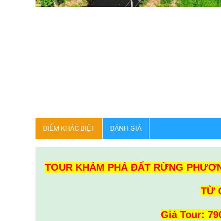
ĐIỂM KHÁC BIỆT
ĐÁNH GIÁ
TOUR KHÁM PHÁ ĐẤT RỪNG PHƯƠNG
TỪ 
Giá Tour: 79