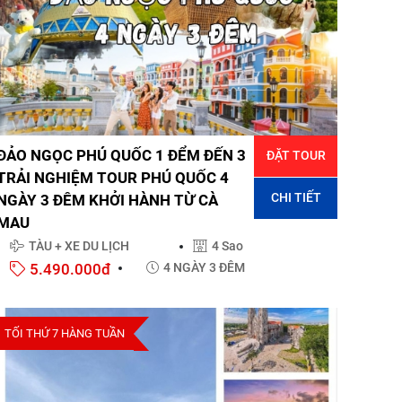
ĐẢO NGỌC PHÚ QUỐC 1 ĐỂM ĐẾN 3
ĐẶT TOUR
TRẢI NGHIỆM TOUR PHÚ QUỐC 4
CHI TIẾT
NGÀY 3 ĐÊM KHỞI HÀNH TỪ CÀ
MAU
TÀU + XE DU LỊCH
4 Sao
5.490.000đ
4 NGÀY 3 ĐÊM
TỐI THỨ 7 HÀNG TUẦN