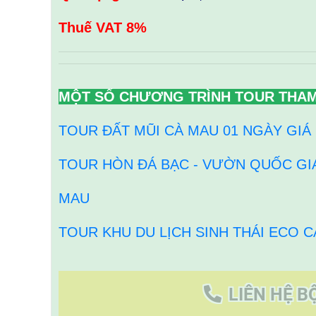
Thuế VAT 8%
MỘT SỐ CHƯƠNG TRÌNH TOUR THA
TOUR ĐẤT MŨI CÀ MAU 01 NGÀY GIÁ
TOUR HÒN ĐÁ BẠC - VƯỜN QUỐC GIA
MAU
TOUR KHU DU LỊCH SINH THÁI ECO C
LIÊN HỆ B