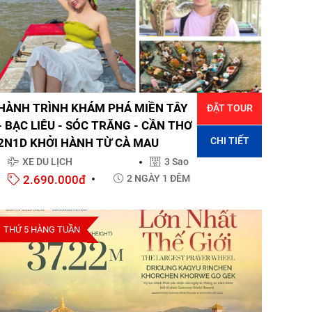
HÀNH TRÌNH KHÁM PHÁ MIỀN TÂY
ĐẶT TOUR
- BẠC LIÊU - SÓC TRĂNG - CẦN THƠ
CHI TIẾT
2N1D KHỞI HÀNH TỪ CÀ MAU
XE DU LỊCH
3 Sao
2.690.000đ
2 NGÀY 1 ĐÊM
THỨ 5 HÀNG TUẦN