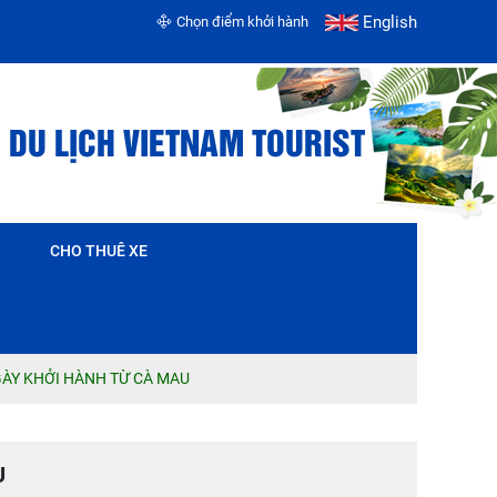
English
Chọn điểm khởi hành
 DU LỊCH VIETNAM TOURIST
CHO THUÊ XE
GÀY KHỞI HÀNH TỪ CÀ MAU
U