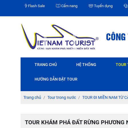
Flash Sale
Cẩm nang
Tuyển dụng
CÔNG 
TRANG CHỦ
HỆ THỐNG
TOUR
TOUR ĐI MIỀN BẮC TỪ CÀ MAU
TOUR ĐI MIỀN TRUNG TỪ CÀ MAU
TOUR ĐI MIỀN NAM TỪ CÀ MAU
TOUR THAM QUAN TẠI CÀ MAU
HƯỚNG DẪN ĐẶT TOUR
Trang chủ
Tour trong nước
TOUR ĐI MIỀN NAM TỪ C
TOUR KHÁM PHÁ ĐẤT RỪNG PHƯƠNG N