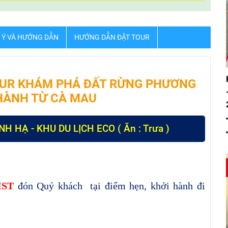
 Ý VÀ HƯỚNG DẪN
HƯỚNG DẪN ĐẶT TOUR
TOUR KHÁM PHÁ ĐẤT RỪNG PHƯƠNG
 HÀNH TỪ CÀ MAU
H HẠ - KHU DU LỊCH ECO ( Ăn : Trưa )
IST
đón Quý khách tại điểm hẹn, khởi hành đi