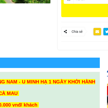
Chia sẻ
 NAM - U MINH HẠ 1 NGÀY KHỞI HÀNH
CÀ MAU
0.000 vnđ/ khách