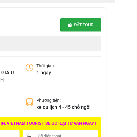
ĐẶT TOUR
Thời gian:
 GIA U
1 ngày
CH
Phương tiện:
xe du lịch 4 - 45 chỗ ngồi
N, VIETNAM TOURIST SẼ GỌI LẠI TƯ VẤN NGAY !