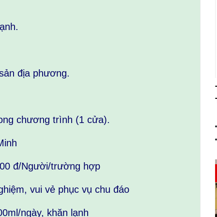
ạnh.
sản địa phương.
rong chương trình (1 cửa).
Minh
000 đ/Người/trường hợp
ghiệm, vui vẻ phục vụ chu đáo
00ml/ngày, khăn lạnh