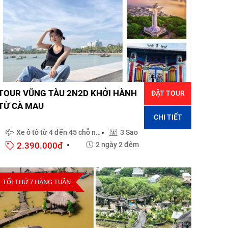
TOUR VŨNG TÀU 2N2D KHỞI HÀNH
ĐẶT TOUR
TỪ CÀ MAU
CHI TIẾT
Xe ô tô từ 4 đến 45 chỗ ngồi
3 Sao
2.390.000đ
2 ngày 2 đêm
TỐI THỨ 7 HÀNG TUẦN