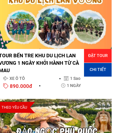
TOUR BẾN TRE KHU DU LỊCH LAN
ĐẶT TOUR
VƯƠNG 1 NGÀY KHỞI HÀNH TỪ CÀ
CHI TIẾT
MAU
XE Ô TÔ
1 Sao
890.000đ
1 NGÀY
THEO YÊU CẦU