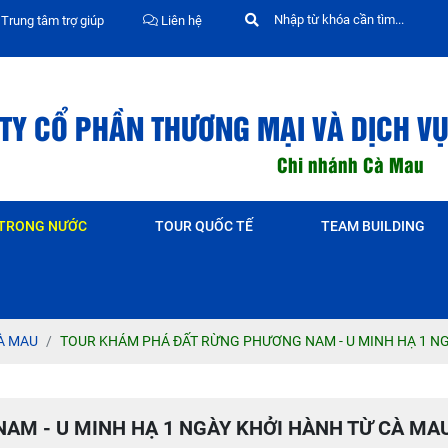
Trung tâm trợ giúp
Liên hệ
TY CỔ PHẦN THƯƠNG MẠI VÀ DỊCH VỤ
Chi nhánh Cà Mau
 TRONG NƯỚC
TOUR QUỐC TẾ
TEAM BUILDING
À MAU
TOUR KHÁM PHÁ ĐẤT RỪNG PHƯƠNG NAM - U MINH HẠ 1 N
AM - U MINH HẠ 1 NGÀY KHỞI HÀNH TỪ CÀ MA