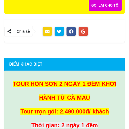
Chia sẻ
ĐIỂM KHÁC BIỆT
TOUR HÒN SƠN 2 NGÀY 1 ĐÊM KHỞI
HÀNH TỪ CÀ MAU
Tour trọn gói: 2.490.000đ/ khách
Thời gian: 2 ngày 1 đêm