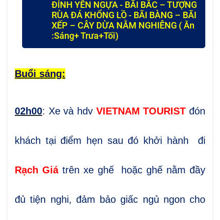
ĐỈNH YÊN NGỰA - BÃI BẮC – TƯỢNG
RÙA ĐÁ KHỔNG LỒ - BÃI BÀNG – BÃI
XẾP – CÂY DỪA NẰM NGHIÊNG ( Ăn
:Sáng+ Trưa+Tối)
Buổi sáng:
02
h00
:
Xe và hdv
VIETNAM TOURIST
đón
khách tại
điểm hẹn sau đó khởi hành
đi
Rạch Giá
trên xe g
hế hoặc ghế nằm đầy
đủ tiện nghi, đảm bảo giấc ngủ ngon cho