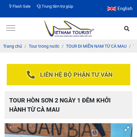
Flash Sale
Trung tâm trợ giúp
English
Trang chủ
Tour trong nước
TOUR ĐI MIỀN NAM TỪ CÀ MAU
T
LIÊN HỆ BỘ PHẬN TƯ VẤN
TOUR HÒN SƠN 2 NGÀY 1 ĐÊM KHỞI
HÀNH TỪ CÀ MAU