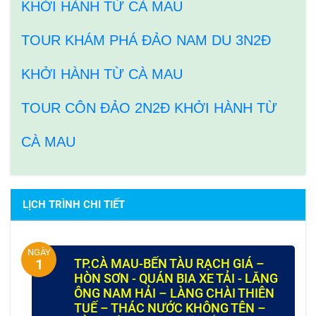
KHỞI HÀNH TỪ CÀ MAU
TOUR KHÁM PHÁ ĐẢO NAM DU 3N2Đ
KHỞI HÀNH TỪ CÀ MAU
TOUR CÔN ĐẢO 2N2Đ KHỞI HÀNH TỪ
CÀ MAU
LỊCH TRÌNH CHI TIẾT
NGÀY
TP.CÀ MAU-BẾN TÀU RẠCH GIÁ –
1
HÒN SƠN - QUÁN BIA XE TẢI - LĂNG
ÔNG NAM HẢI – LÀNG CHÀI THIÊN
TUẾ – THÁC NƯỚC KHÔNG TÊN –