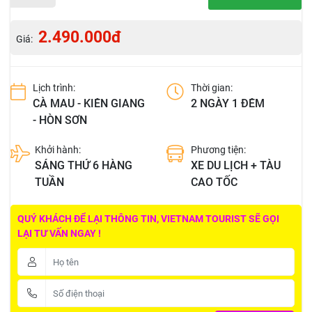
2.490.000đ
Giá:
Lịch trình:
Thời gian:
CÀ MAU - KIÊN GIANG
2 NGÀY 1 ĐÊM
- HÒN SƠN
Khởi hành:
Phương tiện:
SÁNG THỨ 6 HÀNG
XE DU LỊCH + TÀU
TUẦN
CAO TỐC
QUÝ KHÁCH ĐỂ LẠI THÔNG TIN, VIETNAM TOURIST SẼ GỌI
LẠI TƯ VẤN NGAY !