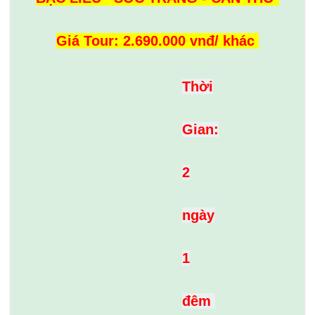
Giá Tour: 2.690.000 vnđ/ khác
Thời
Gian:
2
ngày
1
đêm