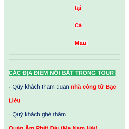
tại
Cà
Mau
CÁC ĐỊA ĐIỂM NỔI BẤT TRONG TOUR
- Qúy khách tham quan
nhà công tử Bạc
Liêu
- Quý
khách ghé
thăm
Quán
Âm
Phật
Đài
(Mẹ
Nam
Hải)