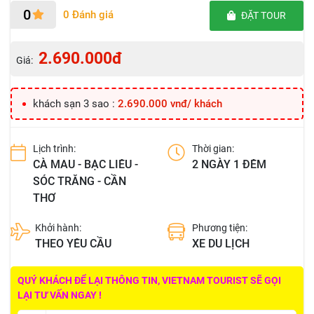
0
0 Đánh giá
ĐẶT TOUR
2.690.000đ
Giá:
khách sạn 3 sao :
2.690.000 vnđ/ khách
Lịch trình:
Thời gian:
CÀ MAU - BẠC LIÊU -
2 NGÀY 1 ĐÊM
SÓC TRĂNG - CẦN
THƠ
Khởi hành:
Phương tiện:
THEO YÊU CẦU
XE DU LỊCH
QUÝ KHÁCH ĐỂ LẠI THÔNG TIN, VIETNAM TOURIST SẼ GỌI
LẠI TƯ VẤN NGAY !