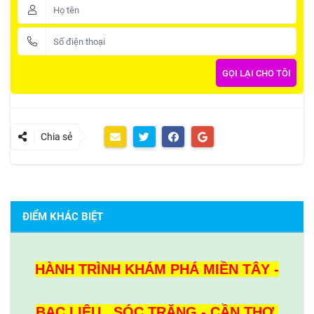
Chia sẻ
ĐIỂM KHÁC BIỆT
HÀNH TRÌNH KHÁM PHÁ MIỀN TÂY -
BẠC LIÊU SÓC TRĂNG - CẦN THƠ