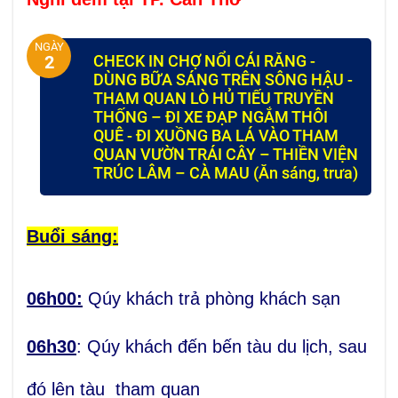
NGÀY
CHECK IN CHỢ NỔI CÁI RĂNG -
2
DÙNG BỮA SÁNG TRÊN SÔNG HẬU -
THAM QUAN LÒ HỦ TIẾU TRUYỀN
THỐNG – ĐI XE ĐẠP NGẮM THÔI
QUÊ - ĐI XUỒNG BA LÁ VÀO THAM
QUAN VƯỜN TRÁI CÂY – THIỀN VIỆN
TRÚC LÂM – CÀ MAU (Ăn sáng, trưa)
Buổi sáng:
06h00:
Qúy khách trả phòng khách sạn
06h30
: Qúy khách đến bến tàu du lịch, sau
đó lên tàu tham quan