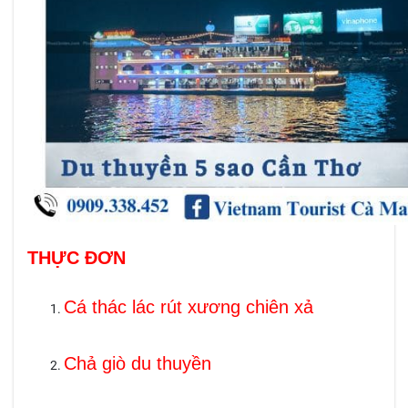
THỰC ĐƠN
Cá thác lác rút xương chiên xả
Chả giò du thuyền