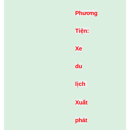
Phương
Tiện:
Xe
du
lịch
Xuất
phát