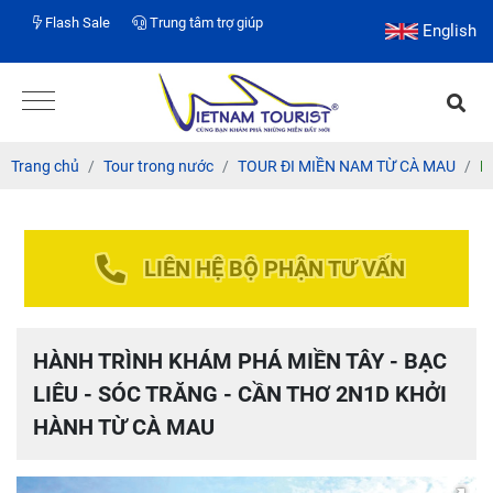
Flash Sale
Trung tâm trợ giúp
English
Trang chủ
Tour trong nước
TOUR ĐI MIỀN NAM TỪ CÀ MAU
H
LIÊN HỆ BỘ PHẬN TƯ VẤN
HÀNH TRÌNH KHÁM PHÁ MIỀN TÂY - BẠC
LIÊU - SÓC TRĂNG - CẦN THƠ 2N1D KHỞI
HÀNH TỪ CÀ MAU