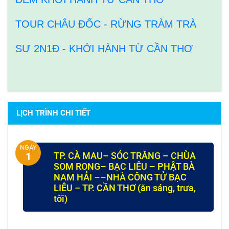
TOUR CHÂU ĐỐC - RỪNG TRÀM TRÀ
SƯ 2N1Đ - KHỞI HÀNH TỪ CẦN THƠ
LỊCH TRÌNH CHI TIẾT
NGÀY
TP. CÀ MAU– SÓC TRĂNG – CHÙA
1
SOM RONG– BẠC LIÊU – PHẬT BÀ
NAM HẢI ––NHÀ CÔNG TỬ BẠC
LIÊU – TP. CẦN THƠ (ăn sáng, trưa,
tối)