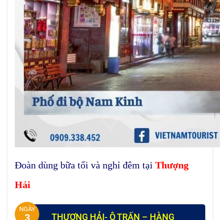
Đoàn dùng bữa tối và nghỉ đêm tại
Thượng
Hải
NGÀY
THƯỢNG HẢI- Ô TRẤN – HÀNG
3