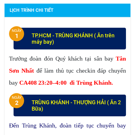
LỊCH TRÌNH CHI TIẾT
NGÀY
TP.HCM - TRÙNG KHÁNH ( Ăn trên
1
máy bay)
Trưởng đoàn đón Quý khách tại sân bay
Tân
Sơn Nhất
để làm thủ tục checkin đáp chuyến
bay
CA408 23:20–
4:00
đi
Trùng Khánh
.
NGÀY
TRÙNG KHÁNH - THƯỢNG HẢI ( Ăn 2
2
Bữa)
Đến Trùng Khánh, đoàn tiếp tục chuyến bay