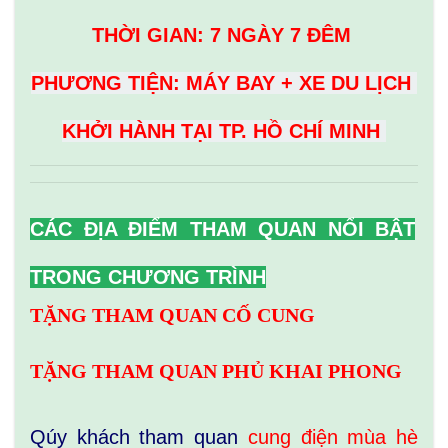
THỜI GIAN: 7 NGÀY 7 ĐÊM
PHƯƠNG TIỆN: MÁY BAY + XE DU LỊCH
KHỞI HÀNH TẠI TP. HỒ CHÍ MINH
CÁC ĐỊA ĐIỂM THAM QUAN NỔI BẬT
TRONG CHƯƠNG TRÌNH
TẶNG THAM QUAN CỐ CUNG
TẶNG THAM QUAN PHỦ KHAI PHONG
Qúy khách tham quan
cung điện mùa hè