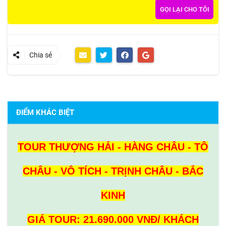
Chia sẻ
ĐIỂM KHÁC BIỆT
TOUR THƯỢNG HẢI - HÀNG CHÂU - TÔ
CHÂU - VÔ TÍCH - TRỊNH CHÂU - BẮC
KINH
GIÁ TOUR: 21.690.000 VNĐ/ KHÁCH