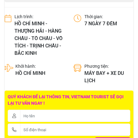
Lịch trình:
Thời gian:
HỒ CHÍ MINH -
7 NGÀY 7 ĐÊM
THƯỢNG HẢI - HÀNG
CHÂU - TÔ CHÂU - VÔ
TÍCH - TRỊNH CHÂU -
BẮC KINH
Khởi hành:
Phương tiện:
HỒ CHÍ MINH
MÁY BAY + XE DU
LỊCH
QUÝ KHÁCH ĐỂ LẠI THÔNG TIN, VIETNAM TOURIST SẼ GỌI
LẠI TƯ VẤN NGAY !