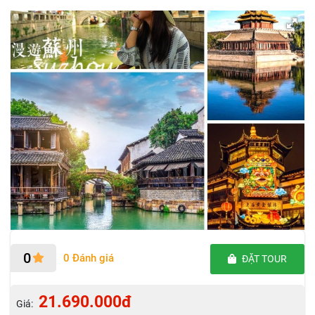
0
0 Đánh giá
ĐẶT TOUR
21.690.000đ
Giá: