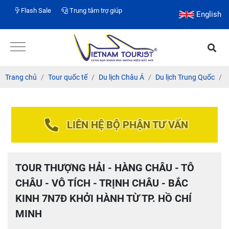
Flash Sale
Trung tâm trợ giúp
English
Trang chủ
Tour quốc tế
Du lịch Châu Á
Du lịch Trung Quốc
LIÊN HỆ BỘ PHẬN TƯ VẤN
TOUR THƯỢNG HẢI - HÀNG CHÂU - TÔ
CHÂU - VÔ TÍCH - TRỊNH CHÂU - BẮC
KINH 7N7Đ KHỞI HÀNH TỪ TP. HỒ CHÍ
MINH