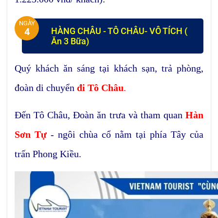
NGÀY
HÀNG CHÂU - TÔ CHÂU- VÔ TÍCH (
4
Ăn 3 Bữa)
Quý khách ăn sáng tại khách sạn, trả phòng,
đoàn di chuyển
đi Tô Châu
.
Đến Tô Châu, Đoàn ăn trưa và tham quan
Hàn
Sơn Tự
- ngôi chùa cổ nằm tại phía Tây của
trấn Phong Kiều.