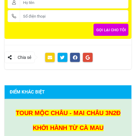
Chia sẻ
ĐIỂM KHÁC BIỆT
TOUR MỘC CHÂU - MAI CHÂU 3N2Đ
KHỞI HÀNH TỪ CÀ MAU