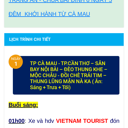
ĐÊM KHỞI HÀNH TỪ CÀ MAU
LỊCH TRÌNH CHI TIẾT
NGÀY
TP CÀ MAU - TP.CẦN THƠ – SÂN
1
BAY NỘI BÀI – ĐÈO THUNG KHE –
MỘC CHÂU - ĐỒI CHÈ TRÁI TIM –
THUNG LŨNG MẬN NÀ KA ( Ăn:
Sáng + Trưa + Tối)
Buổi sáng:
01h00
:
Xe và hdv
VIETNAM TOURIST
đón