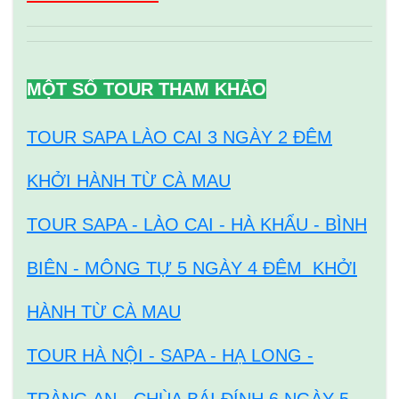
MỘT SỐ TOUR THAM KHẢO
TOUR SAPA LÀO CAI 3 NGÀY 2 ĐÊM
KHỞI HÀNH TỪ CÀ MAU
TOUR SAPA - LÀO CAI - HÀ KHẨU - BÌNH
BIÊN - MÔNG TỰ 5 NGÀY 4 ĐÊM KHỞI
HÀNH TỪ CÀ MAU
TOUR HÀ NỘI - SAPA - HẠ LONG -
TRÀNG AN - CHÙA BÁI ĐÍNH 6 NGÀY 5