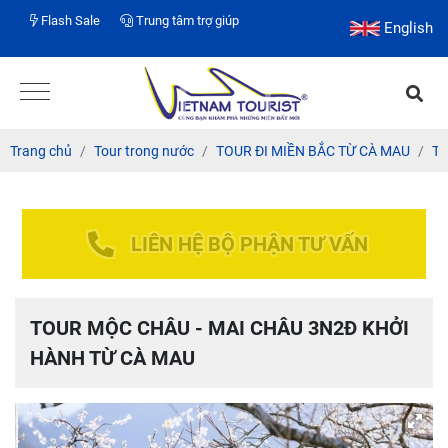
Flash Sale
Trung tâm trợ giúp
English
Trang chủ
Tour trong nước
TOUR ĐI MIỀN BẮC TỪ CÀ MAU
To
LIÊN HỆ BỘ PHẬN TƯ VẤN
TOUR MỘC CHÂU - MAI CHÂU 3N2Đ KHỞI
HÀNH TỪ CÀ MAU