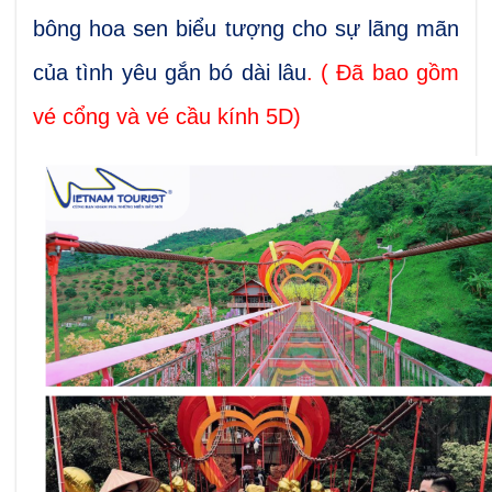
bông hoa sen biểu tượng cho sự lãng mãn
của tình yêu gắn bó dài lâu
. ( Đã bao gồm
vé cổng và vé cầu kính 5D)