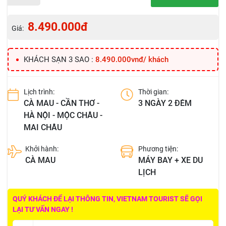
8.490.000đ
Giá:
KHÁCH SẠN 3 SAO :
8.490.000vnđ/ khách
Lịch trình:
Thời gian:
CÀ MAU - CẦN THƠ -
3 NGÀY 2 ĐÊM
HÀ NỘI - MỘC CHÂU -
MAI CHÂU
Khởi hành:
Phương tiện:
CÀ MAU
MÁY BAY + XE DU
LỊCH
QUÝ KHÁCH ĐỂ LẠI THÔNG TIN, VIETNAM TOURIST SẼ GỌI
LẠI TƯ VẤN NGAY !