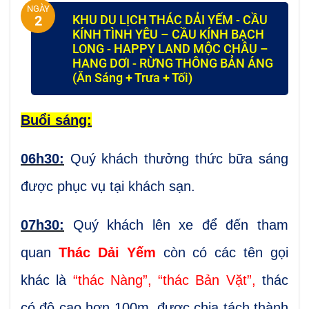
NGÀY
KHU DU LỊCH THÁC DẢI YẾM - CẦU
2
KÍNH TÌNH YÊU – CẦU KÍNH BẠCH
LONG - HAPPY LAND MỘC CHÂU –
HANG DƠI - RỪNG THÔNG BẢN ÁNG
(Ăn Sáng + Trưa + Tối)
Buổi sáng:
06h30:
Quý khách thưởng thức bữa sáng
được phục vụ tại khách sạn.
07h30:
Quý khách lên xe để đến tham
quan
Thác Dải Yếm
còn có các tên gọi
khác là
“thác Nàng”, “thác Bản Vặt”,
thác
có độ cao hơn 100m, được chia tách thành