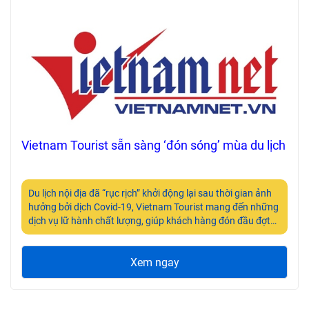
Vietnam Tourist sẵn sàng ‘đón sóng’ mùa du lịch
Du lịch nội địa đã “rục rịch” khởi động lại sau thời gian ảnh
hưởng bởi dịch Covid-19, Vietnam Tourist mang đến những
dịch vụ lữ hành chất lượng, giúp khách hàng đón đầu đợt
du lịch hè sắp tới.
Xem ngay