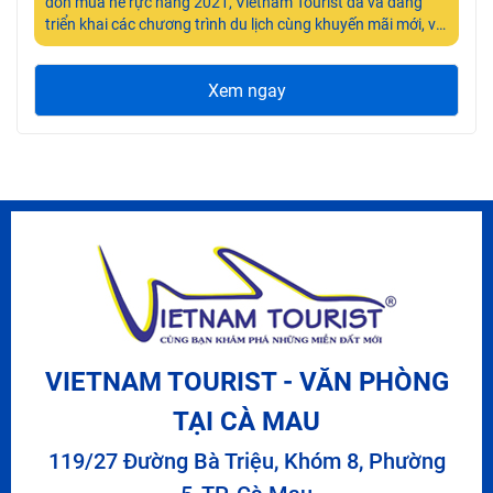
đón mùa hè rực nắng 2021, Vietnam Tourist đã và đang
triển khai các chương trình du lịch cùng khuyến mãi mới, với
nhiều ưu đãi và quà tặng hấp dẫn. Đến ngay với Vietnam
Tourist để được tư vấn và hỗ trợ nhiệt tình cùng các sản
Xem ngay
phẩm du lịch chất lượng nhất.
VIETNAM TOURIST - VĂN PHÒNG
TẠI CÀ MAU
119/27 Đường Bà Triệu, Khóm 8, Phường