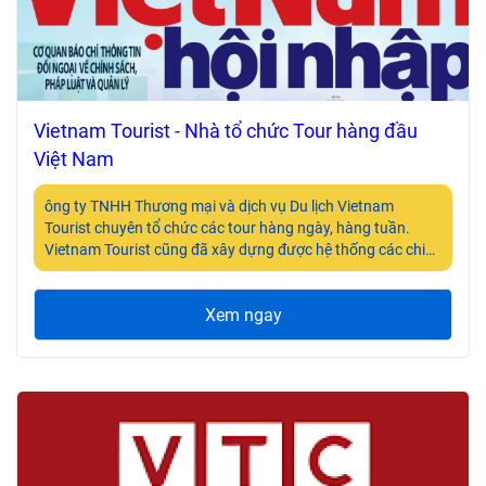
Vietnam Tourist - Nhà tổ chức Tour hàng đầu
Việt Nam
ông ty TNHH Thương mại và dịch vụ Du lịch Vietnam
Tourist chuyên tổ chức các tour hàng ngày, hàng tuần.
Vietnam Tourist cũng đã xây dựng được hệ thống các chi
nhánh ở khắp TP.Hồ Chí Minh. Với phương châm “Chất
lượng tiên phong” cùng chính sách đa dạng hóa sản phẩm
Xem ngay
và bảo đảm thực hiện đúng những cam kết về chất lượng,
Vietnam Tourist đã định vị trong lòng công chúng là thương
hiệu nhà tổ chức tour hàng đầu của Việt Nam nói chung và
thị trường quốc tế nói riêng.