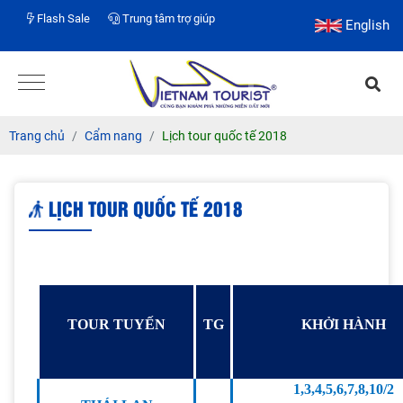
Flash Sale
Trung tâm trợ giúp
English
Trang chủ
Cẩm nang
Lịch tour quốc tế 2018
LỊCH TOUR QUỐC TẾ 2018
TOUR TUYẾN
TG
KHỞI HÀNH
1,3,4,5,6,7,8,10/2