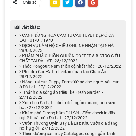
Chia sẻ
Bài viết khác:
CÁNH ĐỒNG HOA CẨM TÚ CẦU TUYỆT ĐẸP Ở ĐÀ
LẠT - 01/01/1970
DỊCH VỤ LÀM HỘ CHIẾU ONLINE NHẬN TẠI NHÀ -
28/03/2023
KHÁM PHÁ CHUỒN CHUỒN COFFEE & BISTRO SIÊU
CHẤT TẠI ĐÀ LẠT - 28/12/2022
Thác Pongour: Nam thiên đệ nhất thác - 28/12/2022
Phindeli Cầu Đất - check in đoàn tàu Châu Âu -
28/12/2022
Nông trại cún Puppy Farm: Xứ sở cho người yêu cún
ở Đà Lạt - 27/12/2022
Thánh địa sống ảo triệu like Fresh Garden -
27/12/2022
Xóm Lèo Đà Lạt – điểm đến ngắm hoàng hôn siêu
hot - 27/12/2022
Khám phá Đường hầm Đất Sét - điểm check in đầy
nghệ thuật của Đà Lạt - 27/12/2022
Vườn Thượng Uyển Bay Đà Lạt: Khu vườn địa đàng
nơi hạ giới - 27/12/2022
Thiên đường săn mây Catalogue: cùng ngắm bình