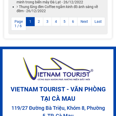
minh trong biển mây Đà Lạt - 26/12/2022
Thung lũng đèn Coffee ngắm kinh đô ánh sáng về
đêm - 26/12/2022
Page
1
2
3
4
5
6
Next
Last
1 / 6
VIETNAM TOURIST - VĂN PHÒNG
TẠI CÀ MAU
119/27 Đường Bà Triệu, Khóm 8, Phường
5, TP. Cà Mau