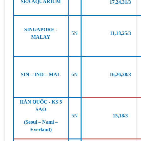
SEA AQUARIUM
17,24,31/3
SINGAPORE -
5N
11,18,25/3
MALAY
SIN – IND – MAL
6N
16,26,28/3
HÀN QUỐC - KS 5
SAO
5N
15,18/3
(Seoul – Nami –
Everland)