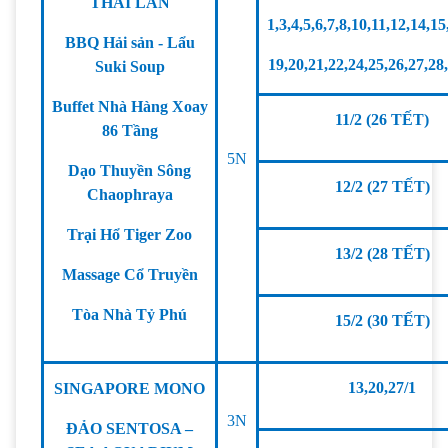
THÁI LAN
1,3,4,5,6,7,8,10,11,12,14,15
BBQ Hải sản - Lẩu
19,20,21,22,24,25,26,27,28
Suki Soup
Buffet Nhà Hàng Xoay
11/2 (26 TẾT)
86 Tầng
5N
Dạo Thuyền Sông
12/2 (27 TẾT)
Chaophraya
Trại Hổ Tiger Zoo
13/2 (28 TẾT)
Massage Cổ Truyền
Tòa Nhà Tỷ Phú
15/2 (30 TẾT)
13,20,27/1
SINGAPORE MONO
3N
ĐẢO SENTOSA –