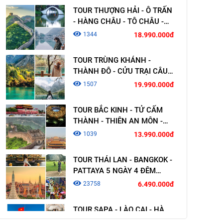
TOUR THƯỢNG HẢI - Ô TRẤN
- HÀNG CHÂU - TÔ CHÂU -
VÔ TÍCH - BẮC KINH 6 NGÀY
1344
18.990.000đ
6 ĐÊM KHỞI HÀNH TỪ TP. HỒ
CHÍ MINH
TOUR TRÙNG KHÁNH -
THÀNH ĐÔ - CỬU TRẠI CÂU 7
NGÀY 7 ĐÊM KHỞI HÀNH TỪ
1507
19.990.000đ
TP. HỒ CHÍ MINH
TOUR BẮC KINH - TỬ CẤM
THÀNH - THIÊN AN MÔN -
VẠN LÝ TRƯỜNG THÀNH 4
1039
13.990.000đ
NGÀY 3 ĐÊM KHỞI HÀNH TP.
HỒ CHÍ MINH
TOUR THÁI LAN - BANGKOK -
PATTAYA 5 NGÀY 4 ĐÊM
KHỞI HÀNH TP. HỒ CHÍ MINH
23758
6.490.000đ
TOUR SAPA - LÀO CAI - HÀ
KHẨU - BÌNH BIÊN - MÔNG