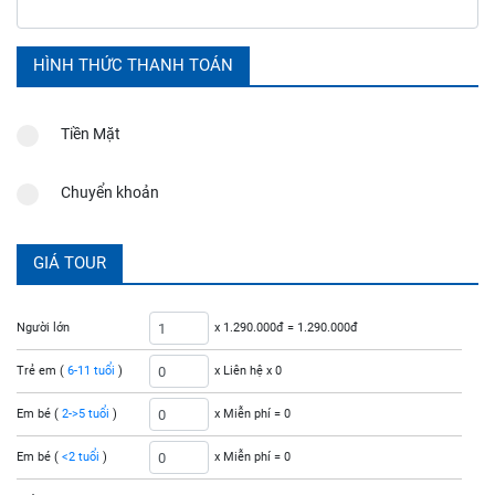
HÌNH THỨC THANH TOÁN
Tiền Mặt
Chuyển khoản
GIÁ TOUR
Người lớn
x 1.290.000đ =
1.290.000đ
Trẻ em (
6-11 tuổi
)
x Liên hệ x
0
Em bé (
2->5 tuổi
)
x Miễn phí =
0
Em bé (
<2 tuổi
)
x Miễn phí =
0